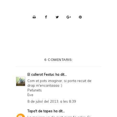
P
r
i
n
t
e
6 COMENTARIS:
r
F
El cullerot Festuc
ha dit...
r
Com et pots imaginar, si porta recuit de
drap m'encantaaaa :)
i
Petunets
e
Eva
8 de juliol del 2013, a les 8:39
n
d
Tapa't de tapes
ha dit...