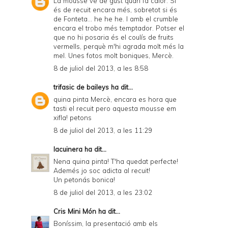
La mousse ve de gust quan fa calor. Si
l
és de recuit encara més, sobretot si és
y
de Fonteta... he he he. I amb el crumble
encara el trobo més temptador. Potser el
a
que no hi posaria és el coulís de fruits
vermells, perquè m'hi agrada molt més la
n
mel. Unes fotos molt boniques, Mercè.
d
8 de juliol del 2013, a les 8:58
P
trifasic de baileys
ha dit...
D
quina pinta Mercè, encara es hora que
tasti el recuit pero aquesta mousse em
F
xifla! petons
8 de juliol del 2013, a les 11:29
lacuinera
ha dit...
Nena quina pinta! T'ha quedat perfecte!
Ademés jo soc adicta al recuit!
Un petonás bonica!
8 de juliol del 2013, a les 23:02
Cris Mini Món
ha dit...
Boníssim, la presentació amb els