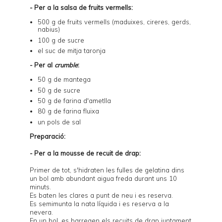
- Per a la salsa de fruits vermells:
500 g de fruits vermells (maduixes, cireres, gerds,
nabius)
100 g de sucre
el suc de mitja taronja
- Per al
crumble
:
50 g de mantega
50 g de sucre
50 g de farina d'ametlla
80 g de farina fluixa
un pols de sal
Preparació:
- Per a la mousse de recuit de drap:
Primer de tot, s'hidraten les fulles de gelatina dins
un bol amb abundant aigua freda durant uns 10
minuts.
Es baten les clares a punt de neu i es reserva.
Es semimunta la nata líquida i es reserva a la
nevera.
En un bol, es barregen els recuits de drap juntament