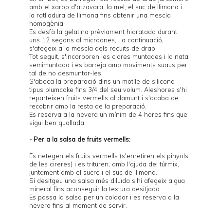
amb el xarop d'atzavara, la mel, el suc de llimona i
la ratlladura de llimona fins obtenir una mescla
homogènia.
Es desfà la gelatina prèviament hidratada durant
uns 12 segons al microones, i a continuació,
s'afegeix a la mescla dels recuits de drap.
Tot seguit, s'incorporen les clares muntades i la nata
semimuntada i es barreja amb moviments suaus per
tal de no desmuntar-les.
S'aboca la preparació dins un motlle de silicona
tipus plumcake fins 3/4 del seu volum. Aleshores s'hi
reparteixen fruits vermells al damunt i s'acaba de
recobrir amb la resta de la preparació.
Es reserva a la nevera un mínim de 4 hores fins que
sigui ben quallada.
- Per a la salsa de fruits vermells:
Es netegen els fruits vermells (s'enretiren els pinyols
de les cireres) i es trituren, amb l'ajuda del túrmix,
juntament amb el sucre i el suc de llimona.
Si desitgeu una salsa més diluïda s'hi afegeix aigua
mineral fins aconseguir la textura desitjada.
Es passa la salsa per un colador i es reserva a la
nevera fins al moment de servir.