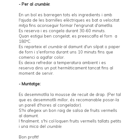
- Per al
crumble
:
En un bol es barregen tots els ingredients i amb
l'ajuda de les barnilles elèctriques es bat a velocitat
mitja fins aconseguir formar l'engrunat d'ametlla.
Es reserva i es congela durant 30-60 minuts.
Quan estigui ben congelat, es preescalfa el forn a
180ºC.
Es reparteix el
crumble
al damunt d'un silpat o paper
de forn i s'enforna durant uns 10 minuts fins que
comenci a agafar color.
Es deixa refredar a temperatura ambient i es
reserva dins un pot hermèticament tancat fins al
moment de servir.
- Muntatge:
Es desemmotlla la mousse de recuit de drap. (Per tal
que es desemmotlli millor, és recomanable posar-la
un parell d'hores al congelador).
S'hi afegeix un bon raig de salsa de fruits vermells
al damunt.
I finalment, s'hi col·loquen fruits vermells tallats petits
i una mica del
crumble
.
Bon profit!