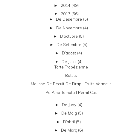
2014
(49)
►
2013
(56)
▼
De Desembre
(5)
►
De Novembre
(4)
►
D’octubre
(5)
►
De Setembre
(5)
►
D’agost
(4)
►
De Juliol
(4)
▼
Tarte Tropézienne
Batuts
Mousse De Recuit De Drap I Fruits Vermells
Pa Amb Tomata I Pernil Cuit
De Juny
(4)
►
De Maig
(5)
►
D’abril
(5)
►
De Març
(6)
►