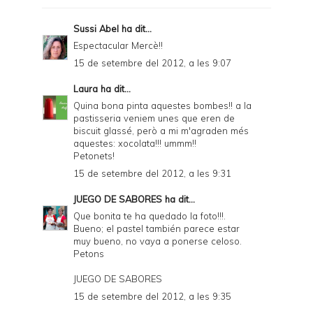
F
Sussi Abel
ha dit...
r
Espectacular Mercè!!
i
15 de setembre del 2012, a les 9:07
e
Laura
ha dit...
n
Quina bona pinta aquestes bombes!! a la
pastisseria veniem unes que eren de
d
biscuit glassé, però a mi m'agraden més
aquestes: xocolata!!! ummm!!
l
Petonets!
y
15 de setembre del 2012, a les 9:31
a
JUEGO DE SABORES
ha dit...
n
Que bonita te ha quedado la foto!!!.
Bueno; el pastel también parece estar
d
muy bueno, no vaya a ponerse celoso.
P
Petons
D
JUEGO DE SABORES
F
15 de setembre del 2012, a les 9:35