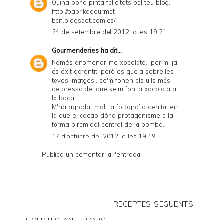
Quina bona pinta felicitats pel teu blog.
http://paprikagourmet-
bcn.blogspot.com.es/
24 de setembre del 2012, a les 19:21
Gourmenderies
ha dit...
Només anomenar-me xocolata.. per mi ja
és éxit garantit, però es que a sobre les
teves imatges.. se'm fonen als ulls més
de pressa del que se'm fon la xocolata a
la boca!
M'ha agradat molt la fotografia cenital en
la que el cacao dóna protagonisme a la
forma piramidal central de la bomba.
17 d’octubre del 2012, a les 19:19
Publica un comentari a l'entrada
RECEPTES SEGÜENTS