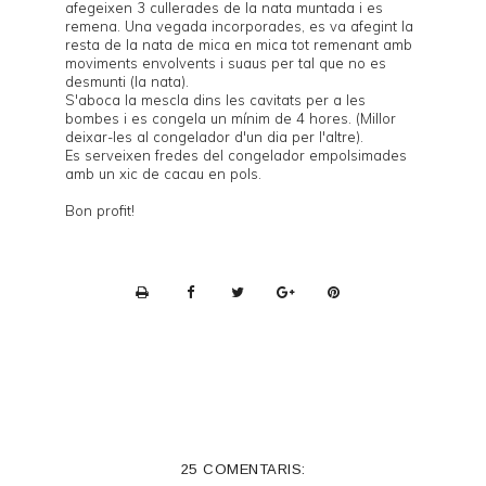
afegeixen 3 cullerades de la nata muntada i es
remena. Una vegada incorporades, es va afegint la
resta de la nata de mica en mica tot remenant amb
moviments envolvents i suaus per tal que no es
desmunti (la nata).
S'aboca la mescla dins les cavitats per a les
bombes i es congela un mínim de 4 hores. (Millor
deixar-les al congelador d'un dia per l'altre).
Es serveixen fredes del congelador empolsimades
amb un xic de cacau en pols.
Bon profit!
P
r
i
n
t
e
25 COMENTARIS:
r