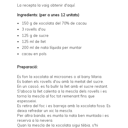
La recepta la vaig obtenir d'
aquí
.
Ingredients: (per a unes 12 unitats)
150 g de xocolata del 70% de cacau
3 rovells d'ou
125 g de sucre
125 ml de llet
200 ml de nata líquida per muntar
cacau en pols
Preparació:
Es fon la xocolata al microones o al bany Maria.
Es baten els rovells d'ou amb la meitat del sucre.
En un cassó, es fa bullir la llet amb el sucre restant.
S'aboca la llet calenta a la mescla dels rovells i es
torna la mescla al foc tot remenant fins que
espesseixi.
Es retira del foc i es barreja amb la xocolata fosa. Es
deixa refredar un xic la mescla.
Per altra banda, es munta la nata ben muntada i es
reserva a la nevera.
Quan la mescla de la xocolata sigui tèbia, s'hi