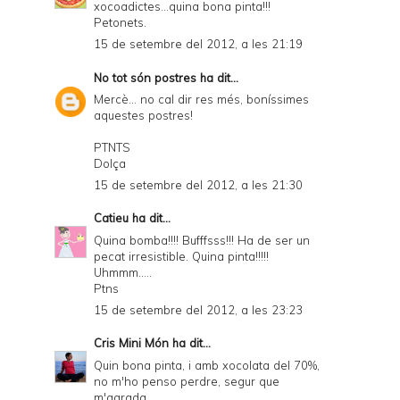
xocoadictes...quina bona pinta!!!
Petonets.
15 de setembre del 2012, a les 21:19
No tot són postres
ha dit...
Mercè... no cal dir res més, boníssimes
aquestes postres!
PTNTS
Dolça
15 de setembre del 2012, a les 21:30
Catieu
ha dit...
Quina bomba!!!! Bufffsss!!! Ha de ser un
pecat irresistible. Quina pinta!!!!!
Uhmmm.....
Ptns
15 de setembre del 2012, a les 23:23
Cris Mini Món
ha dit...
Quin bona pinta, i amb xocolata del 70%,
no m'ho penso perdre, segur que
m'agrada.