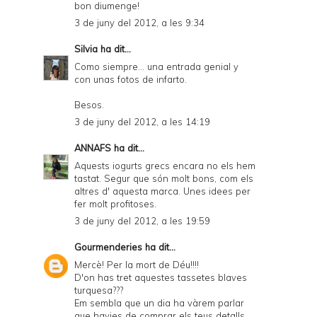
bon diumenge!
3 de juny del 2012, a les 9:34
Silvia
ha dit...
Como siempre... una entrada genial y
con unas fotos de infarto.
Besos.
3 de juny del 2012, a les 14:19
ANNAFS
ha dit...
Aquests iogurts grecs encara no els hem
tastat. Segur que són molt bons, com els
altres d' aquesta marca. Unes idees per
fer molt profitoses.
3 de juny del 2012, a les 19:59
Gourmenderies
ha dit...
Mercè! Per la mort de Déu!!!!
D'on has tret aquestes tassetes blaves
turquesa???
Em sembla que un dia ha vàrem parlar
que havies de comprar els teus detalls