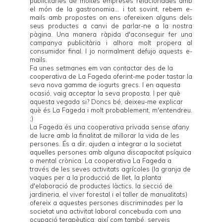
publicitàries de moltes empreses relacionades amb
el món de la gastronomia... i tot sovint, rebem e-
mails amb propostes on ens ofereixen alguns dels
seus productes a canvi de parlar-ne a la nostra
pàgina. Una manera ràpida d'aconseguir fer una
campanya publicitària i alhora molt propera al
consumidor final. I jo normalment defujo aquests e-
mails.
Fa unes setmanes em van contactar des de la
cooperativa de
La Fageda
oferint-me poder tastar la
seva nova gamma de iogurts grecs. I en aquesta
ocasió, vaig acceptar la seva proposta. I per què
aquesta vegada si? Doncs bé, deixeu-me explicar
què és
La Fageda
i molt probablement, m'entendreu.
;)
La Fageda
és una cooperativa privada sense afany
de lucre amb la finalitat de millorar la vida de les
persones. És a dir, ajuden a integrar a la societat
aquelles persones amb alguna discapacitat psíquica
o mental crònica. La cooperativa
La Fageda
a
través de les seves activitats agrícoles (la granja de
vaques per a la producció de llet, la planta
d'elaboració de productes làctics, la secció de
jardineria, el viver forestal i el taller de manualitats)
ofereix a aquestes persones discriminades per la
societat una activitat laboral concebuda com una
ocupació terapèutica; així com també, serveis