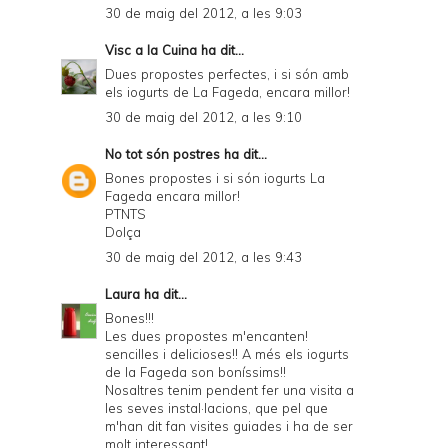
d
30 de maig del 2012, a les 9:03
l
Visc a la Cuina
ha dit...
y
Dues propostes perfectes, i si són amb
els iogurts de La Fageda, encara millor!
a
30 de maig del 2012, a les 9:10
n
No tot són postres
ha dit...
d
Bones propostes i si són iogurts La
P
Fageda encara millor!
PTNTS
D
Dolça
F
30 de maig del 2012, a les 9:43
Laura
ha dit...
Bones!!!
Les dues propostes m'encanten!
sencilles i delicioses!! A més els iogurts
de la Fageda son boníssims!!
Nosaltres tenim pendent fer una visita a
les seves instal·lacions, que pel que
m'han dit fan visites guiades i ha de ser
molt interessant!