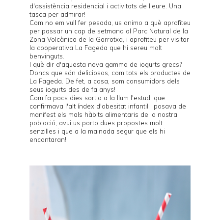
d'assistència residencial i activitats de lleure. Una
tasca per admirar!
Com no em vull fer pesada, us animo a què aprofiteu
per passar un cap de setmana al Parc Natural de la
Zona Volcànica de la Garrotxa, i aprofiteu per visitar
la cooperativa
La Fageda
que hi sereu molt
benvinguts.
I què dir d'aquesta nova gamma de iogurts grecs?
Doncs que són deliciosos, com tots els productes de
La Fageda. De fet, a casa, som consumidors dels
seus iogurts des de fa anys!
Com fa pocs dies sortia a la llum l'estudi que
confirmava l'alt índex d'obesitat infantil i posava de
manifest els mals hàbits alimentaris de la nostra
població, avui us porto dues propostes molt
senzilles i que a la mainada segur que els hi
encantaran!