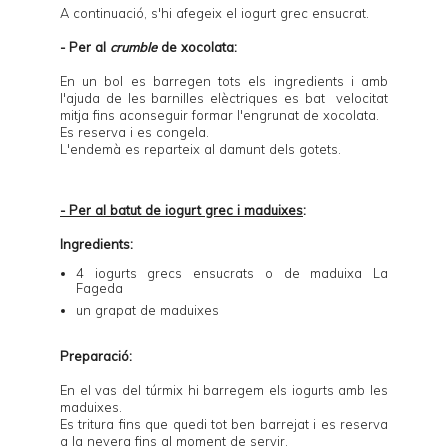
A continuació, s'hi afegeix el iogurt grec ensucrat.
- Per al
crumble
de xocolata:
En un bol es barregen tots els ingredients i amb
l'ajuda de les barnilles elèctriques es bat velocitat
mitja fins aconseguir formar l'engrunat de xocolata.
Es reserva i es congela.
L'endemà es reparteix al damunt dels gotets.
- Per al batut de iogurt grec i maduixes
:
Ingredients:
4
iogurts grecs ensucrats o de maduixa La
Fageda
un grapat de maduixes
Preparació:
En el vas del túrmix hi barregem els iogurts amb les
maduixes.
Es tritura fins que quedi tot ben barrejat i es reserva
a la nevera fins al moment de servir.