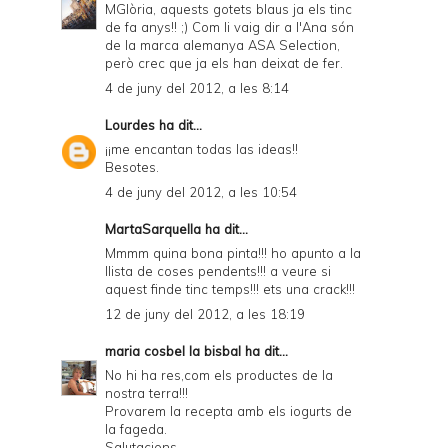
MGlòria, aquests gotets blaus ja els tinc
de fa anys!! ;) Com li vaig dir a l'Ana són
de la marca alemanya ASA Selection,
però crec que ja els han deixat de fer.
4 de juny del 2012, a les 8:14
Lourdes
ha dit...
¡¡me encantan todas las ideas!!
Besotes.
4 de juny del 2012, a les 10:54
MartaSarquella ha dit...
Mmmm quina bona pinta!!! ho apunto a la
llista de coses pendents!!! a veure si
aquest finde tinc temps!!! ets una crack!!!
12 de juny del 2012, a les 18:19
maria cosbel la bisbal
ha dit...
No hi ha res,com els productes de la
nostra terra!!!
Provarem la recepta amb els iogurts de
la fageda.
Salutacions.