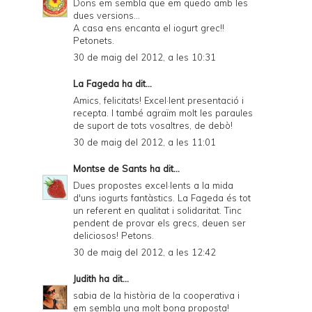
Dons em sembla que em quedo amb les
dues versions...
A casa ens encanta el iogurt grec!!
Petonets.
30 de maig del 2012, a les 10:31
La Fageda
ha dit...
Amics, felicitats! Excel·lent presentació i
recepta. I també agraïm molt les paraules
de suport de tots vosaltres, de debò!
30 de maig del 2012, a les 11:01
Montse de Sants
ha dit...
Dues propostes excel·lents a la mida
d'uns iogurts fantàstics. La Fageda és tot
un referent en qualitat i solidaritat. Tinc
pendent de provar els grecs, deuen ser
deliciosos! Petons.
30 de maig del 2012, a les 12:42
Judith
ha dit...
sabia de la història de la cooperativa i
em sembla una molt bona proposta!