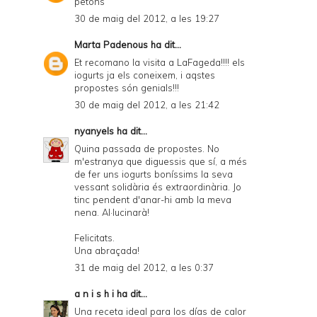
petons
30 de maig del 2012, a les 19:27
Marta Padenous
ha dit...
Et recomano la visita a LaFageda!!!! els
iogurts ja els coneixem, i aqstes
propostes són genials!!!
30 de maig del 2012, a les 21:42
nyanyels
ha dit...
Quina passada de propostes. No
m'estranya que diguessis que sí, a més
de fer uns iogurts boníssims la seva
vessant solidària és extraordinària. Jo
tinc pendent d'anar-hi amb la meva
nena. Al·lucinarà!
Felicitats.
Una abraçada!
31 de maig del 2012, a les 0:37
a n i s h i
ha dit...
Una receta ideal para los días de calor