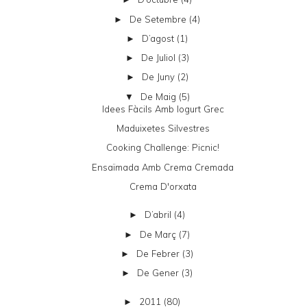
De Setembre
(4)
►
D’agost
(1)
►
De Juliol
(3)
►
De Juny
(2)
►
De Maig
(5)
▼
Idees Fàcils Amb Iogurt Grec
Maduixetes Silvestres
Cooking Challenge: Picnic!
Ensaïmada Amb Crema Cremada
Crema D'orxata
D’abril
(4)
►
De Març
(7)
►
De Febrer
(3)
►
De Gener
(3)
►
2011
(80)
►