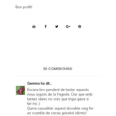
Bon profit!
P
r
i
n
t
e
30 COMENTARIS:
r
F
Gemma
ha dit...
r
Encara tinc pendent de tastar aquests
nous iogurts de la Fageda. Clar que amb
i
tantes idees no crec que trigui gaire a
e
fer-ho ;)
Quina casualitat, aquest dissabte vaig fer
n
un crumble de cacau gairebé idèntic!