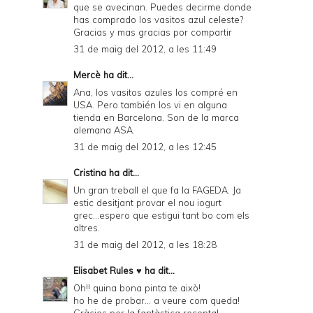
que se avecinan. Puedes decirme donde
has comprado los vasitos azul celeste?
Gracias y mas gracias por compartir
31 de maig del 2012, a les 11:49
Mercè
ha dit...
Ana, los vasitos azules los compré en
USA. Pero también los vi en alguna
tienda en Barcelona. Son de la marca
alemana ASA.
31 de maig del 2012, a les 12:45
Cristina
ha dit...
Un gran treball el que fa la FAGEDA. Ja
estic desitjant provar el nou iogurt
grec...espero que estigui tant bo com els
altres.
31 de maig del 2012, a les 18:28
Elisabet Rules ♥
ha dit...
Oh!! quina bona pinta te això!
ho he de probar... a veure com queda!
Gràcies per la fantàstica recepta!