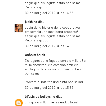
segur que els iogurts estan boníssims.
Petonets guapa
30 de maig del 2012, a les 14:53
Judith
ha dit...
sabia de la història de la cooperativa i
em sembla una molt bona proposta!
segur que els iogurts estan boníssims.
Petonets guapa
30 de maig del 2012, a les 14:53
Anònim ha dit...
Els iogurts de la fageda son els millors!! a
mi m'encanten! els combino amb els
ecologics de la selvatana que tambe son
bonissims.
Provare el batut te una pinta bonissima
30 de maig del 2012, a les 15:59
trifasic de baileys
ha dit...
uff i quina millor! me les enduc totes!