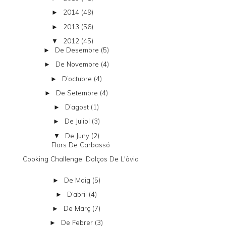
2014
(49)
►
2013
(56)
►
2012
(45)
▼
De Desembre
(5)
►
De Novembre
(4)
►
D’octubre
(4)
►
De Setembre
(4)
►
D’agost
(1)
►
De Juliol
(3)
►
De Juny
(2)
▼
Flors De Carbassó
Cooking Challenge: Dolços De L'àvia
De Maig
(5)
►
D’abril
(4)
►
De Març
(7)
►
De Febrer
(3)
►