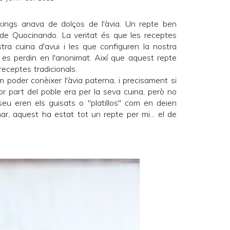
ings anava de dolços de l'àvia. Un repte ben
a de
Quocinando
. La veritat és que les receptes
tra cuina d'avui i les que configuren la nostra
es perdin en l'anonimat. Així que aquest repte
receptes tradicionals.
oder conèixer l'àvia paterna, i precisament si
or part del poble era per la seva cuina, però no
 seu eren els guisats o "platillos" com en deien
r, aquest ha estat tot un repte per mi... el de