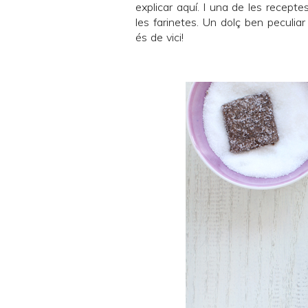
explicar
aquí
. I una de les recepte
les farinetes. Un dolç ben peculi
és de vici!