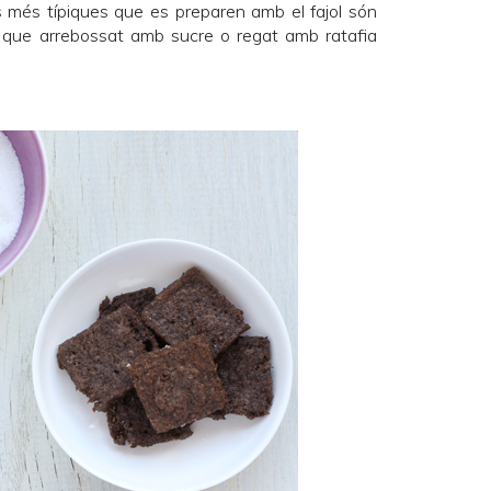
s més típiques que es preparen amb el fajol són
ar que arrebossat amb sucre o regat amb ratafia