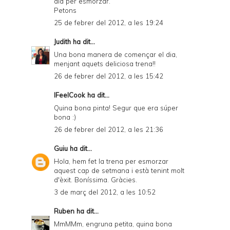
dia per esmorzar.
Petons
25 de febrer del 2012, a les 19:24
Judith
ha dit...
Una bona manera de començar el dia,
menjant aquets deliciosa trena!!
26 de febrer del 2012, a les 15:42
IFeelCook
ha dit...
Quina bona pinta! Segur que era súper
bona :)
26 de febrer del 2012, a les 21:36
Guiu
ha dit...
Hola, hem fet la trena per esmorzar
aquest cap de setmana i està tenint molt
d'èxit. Boníssima. Gràcies.
3 de març del 2012, a les 10:52
Ruben
ha dit...
MmMMm, engruna petita, quina bona