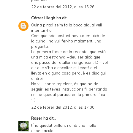
22 de febrer del 2012, a les 16:26
Córrer i llegir
ha dit...
Quina pinta! se'm fa la boca aigua! vull
intentar-ho.
Com que sóc bastant novata en això de
la cuina i no vull fer-ho malament, una
pregunta.
La primera frase de la recepta, que està
una mica estranya --deu ser això que
ens passa de retallar i enganxar :-D-- vol
dir que s'ha d'escalfar el llevat? o el
llevat en alguna cosa perquè es disolgui
dintre?
No vull sonar repelent, és que he de
seguir les teves instruccions fil per randa
i m'he quedat parada en la primera línia
:-(
22 de febrer del 2012, a les 17:00
Roser
ha dit...
t´ha quedat brillant i amb una molla
espectacular.