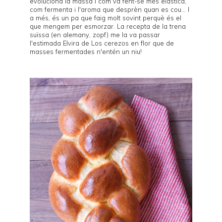
evoluciona la massa i com va fent-se més elàstica,
com fermenta i l'aroma que desprèn quan es cou... I
a més, és un pa que faig molt sovint perquè és el
que mengem per esmorzar. La recepta de la trena
suïssa (en alemany, zopf) me la va passar
l'estimada Elvira de
Los cerezos en flor
que de
masses fermentades n'entén un niu!