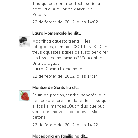
T'ha quedat genial,perfecte sería la
paraula que millor ho descriuria.
Petons.
22 de febrer del 2012, a les 14:02
Laura Homemade
ha dit...
Magnifica aquesta trena!!! i les
fotografies, com no, EXCEL.LENTS. D'on
treus aquestes bases de fusta per a fer
les teves composicions? M'encanten.
Una abraçada.
Laura (Cocina Homemade)
22 de febrer del 2012, a les 14:14
Montse de Sants
ha dit...
És un pa preciós, tendre, saborós, que
deu desprendre una flaire deliciosa quan
el fas i el menges...Quan dius que puc
venir a esmorzar a casa teva? Molts
petons.
22 de febrer del 2012, a les 14:22
Macedonia en familia
ha dit...