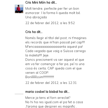
Cris Mini Món
ha dit...
Molt tendre, perfecte per fer un bon
esmorzar. I la forma li queda molt bé.
Una abraçada
22 de febrer del 2012, a les 9:52
Cris ha dit...
Només llegir el títol del post, ni t'magines
els records que m'han passat pel cap!!!!
M'encaaaaaaaaaaaaaanta aquest pa!
Cada vegada que vaig a Suïssa carrego
la maleta!!!! Jeje.
Doncs precisment va ser aquest el que
em va fer començar a fer pa, pe`ro una
cosa és certa, CAP queda com el que
venen al COOP.
Boníííííííssim!!!!!!!!!!!!!!!
22 de febrer del 2012, a les 12:31
maria cosbel la bisbal
ha dit...
Merce ja tens el forn arreclat?
No hi ha res igual,com el pa fet a casa
,l'aroma que despren es magnific .