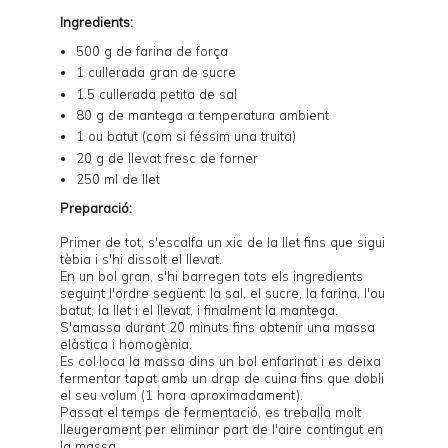
Ingredients:
500 g de farina de força
1 cullerada gran de sucre
1.5 cullerada petita de sal
80 g de mantega a temperatura ambient
1 ou batut (com si féssim una truita)
20 g de llevat fresc de forner
250 ml de llet
Preparació:
Primer de tot, s'escalfa un xic de la llet fins que sigui
tèbia i s'hi dissolt el llevat.
En un bol gran, s'hi barregen tots els ingredients
seguint l'ordre següent: la sal, el sucre, la farina, l'ou
batut, la llet i el llevat, i finalment la mantega.
S'amassa durant 20 minuts fins obtenir una massa
elàstica i homogènia.
Es col·loca la massa dins un bol enfarinat i es deixa
fermentar tapat amb un drap de cuina fins que dobli
el seu volum (1 hora aproximadament).
Passat el temps de fermentació, es treballa molt
lleugerament per eliminar part de l'aire contingut en
la massa.