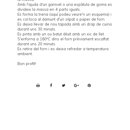
Amb l'ajuda d'un ganivet o una espàtula de goma es
divideix la massa en 4 parts iguals.
Es forma la trena (
aquí
podeu veure'n un esquema) i
es col·loca al damunt d'un silpat o paper de forn.
Es deixa llevar de nou tapada amb un drap de cuina
durant uns 30 minuts.
Es pinta amb un ou batut diluït amb un xic de llet.
S'enforna a 180ºC dins el forn prèviament escalfat
durant uns 20 minuts.
Es retira del forn i es deixa refredar a temperatura
ambient.
Bon profit!
P
r
i
n
t
e