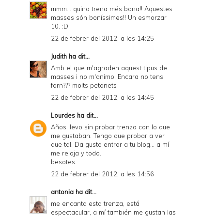
mmm... quina trena més bona!! Aquestes
masses són boníssimes!! Un esmorzar
10. :D
22 de febrer del 2012, a les 14:25
Judith
ha dit...
Amb el que m'agraden aquest tipus de
masses i no m'animo. Encara no tens
forn??? molts petonets
22 de febrer del 2012, a les 14:45
Lourdes
ha dit...
Años llevo sin probar trenza con lo que
me gustaban. Tengo que probar a ver
que tal. Da gusto entrar a tu blog... a mí
me relaja y todo.
besotes.
22 de febrer del 2012, a les 14:56
antonia
ha dit...
me encanta esta trenza, está
espectacular, a mí también me gustan las