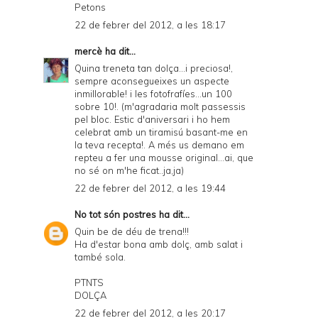
Petons
22 de febrer del 2012, a les 18:17
mercè
ha dit...
Quina treneta tan dolça...i preciosa!,
sempre aconsegueixes un aspecte
inmillorable! i les fotofrafíes...un 100
sobre 10!. (m'agradaria molt passessis
pel bloc. Estic d'aniversari i ho hem
celebrat amb un tiramisú basant-me en
la teva recepta!. A més us demano em
repteu a fer una mousse original...ai, que
no sé on m'he ficat..ja,ja)
22 de febrer del 2012, a les 19:44
No tot són postres
ha dit...
Quin be de déu de trena!!!
Ha d'estar bona amb dolç, amb salat i
també sola.
PTNTS
DOLÇA
22 de febrer del 2012, a les 20:17