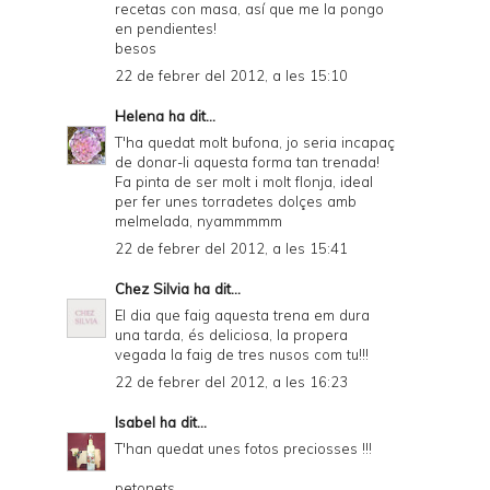
recetas con masa, así que me la pongo
en pendientes!
besos
22 de febrer del 2012, a les 15:10
Helena
ha dit...
T'ha quedat molt bufona, jo seria incapaç
de donar-li aquesta forma tan trenada!
Fa pinta de ser molt i molt flonja, ideal
per fer unes torradetes dolçes amb
melmelada, nyammmmm
22 de febrer del 2012, a les 15:41
Chez Silvia
ha dit...
El dia que faig aquesta trena em dura
una tarda, és deliciosa, la propera
vegada la faig de tres nusos com tu!!!
22 de febrer del 2012, a les 16:23
Isabel
ha dit...
T'han quedat unes fotos preciosses !!!
petonets