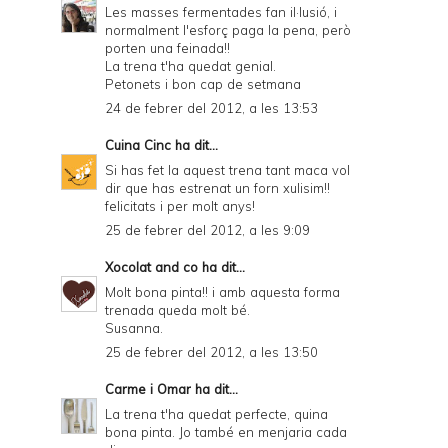
Les masses fermentades fan il·lusió, i
normalment l'esforç paga la pena, però
porten una feinada!!
La trena t'ha quedat genial.
Petonets i bon cap de setmana
24 de febrer del 2012, a les 13:53
Cuina Cinc
ha dit...
Si has fet la aquest trena tant maca vol
dir que has estrenat un forn xulisim!!
felicitats i per molt anys!
25 de febrer del 2012, a les 9:09
Xocolat and co
ha dit...
Molt bona pinta!! i amb aquesta forma
trenada queda molt bé.
Susanna.
25 de febrer del 2012, a les 13:50
Carme i Omar
ha dit...
La trena t'ha quedat perfecte, quina
bona pinta. Jo també en menjaria cada