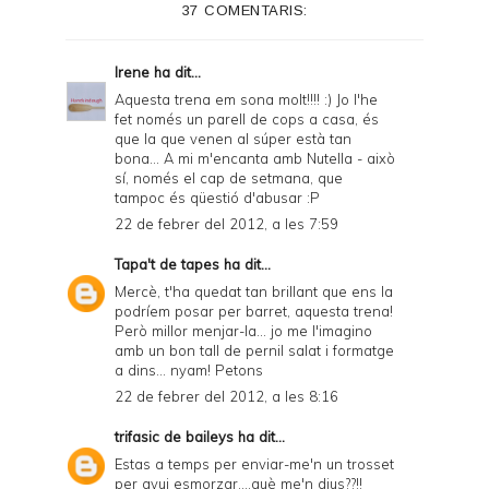
37 COMENTARIS:
r
F
Irene
ha dit...
r
Aquesta trena em sona molt!!!! :) Jo l'he
fet només un parell de cops a casa, és
i
que la que venen al súper està tan
e
bona... A mi m'encanta amb Nutella - això
sí, només el cap de setmana, que
n
tampoc és qüestió d'abusar :P
d
22 de febrer del 2012, a les 7:59
l
Tapa't de tapes
ha dit...
y
Mercè, t'ha quedat tan brillant que ens la
podríem posar per barret, aquesta trena!
a
Però millor menjar-la... jo me l'imagino
amb un bon tall de pernil salat i formatge
n
a dins... nyam! Petons
d
22 de febrer del 2012, a les 8:16
P
trifasic de baileys
ha dit...
D
Estas a temps per enviar-me'n un trosset
per avui esmorzar....què me'n dius??!!
F