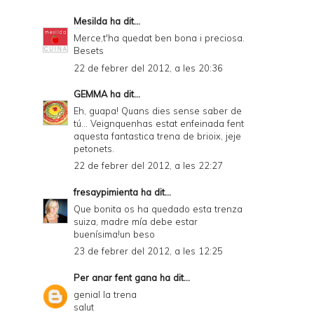
Mesilda
ha dit...
Merce,t'ha quedat ben bona i preciosa.
Besets
22 de febrer del 2012, a les 20:36
GEMMA
ha dit...
Eh, guapa! Quans dies sense saber de
tú... Veignquenhas estat enfeinada fent
aquesta fantastica trena de brioix, jeje
petonets.
22 de febrer del 2012, a les 22:27
fresaypimienta
ha dit...
Que bonita os ha quedado esta trenza
suiza, madre mía debe estar
buenísima!un beso
23 de febrer del 2012, a les 12:25
Per anar fent gana
ha dit...
genial la trena
salut