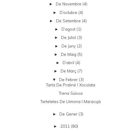
De Novembre
(4)
►
D’octubre
(4)
►
De Setembre
(4)
►
D’agost
(1)
►
De Juliol
(3)
►
De Juny
(2)
►
De Maig
(5)
►
D’abril
(4)
►
De Març
(7)
►
De Febrer
(3)
▼
Tarta De Praliné I Xocolata
Trena Suïssa
Tarteletes De Llimona I Maracujà
De Gener
(3)
►
2011
(80)
►