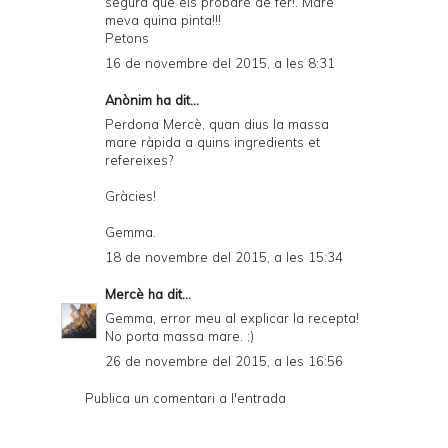
segura que els probaré de fer!. Mare
e
meva quina pinta!!!
Petons
n
16 de novembre del 2015, a les 8:31
d
Anònim ha dit...
l
Perdona Mercè, quan dius la massa
y
mare ràpida a quins ingredients et
refereixes?
a
Gràcies!
n
d
Gemma.
18 de novembre del 2015, a les 15:34
P
D
Mercè
ha dit...
Gemma, error meu al explicar la recepta!
F
No porta massa mare. ;)
26 de novembre del 2015, a les 16:56
Publica un comentari a l'entrada