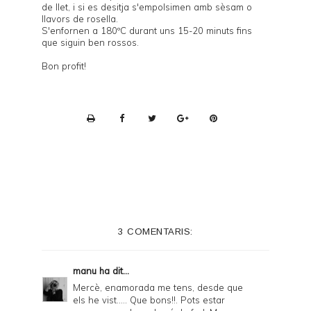
de llet, i si es desitja s'empolsimen amb sèsam o
llavors de rosella.
S'enfornen a 180ºC durant uns 15-20 minuts fins
que siguin ben rossos.
Bon profit!
P
r
i
n
t
e
3 COMENTARIS:
r
F
manu
ha dit...
r
Mercè, enamorada me tens, desde que
els he vist..... Que bons!!. Pots estar
i