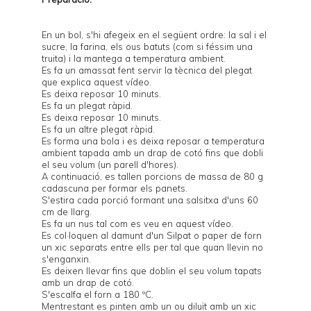
En un bol, s'hi afegeix en el següent ordre: la sal i el
sucre, la farina, els ous batuts (com si féssim una
truita) i la mantega a temperatura ambient.
Es fa un amassat fent servir la tècnica del plegat
que explica
aquest vídeo
.
Es deixa reposar 10 minuts.
Es fa un plegat ràpid.
Es deixa reposar 10 minuts.
Es fa un altre plegat ràpid.
Es forma una bola i es deixa reposar a temperatura
ambient tapada amb un drap de cotó fins que dobli
el seu volum (un parell d'hores).
A continuació, es tallen porcions de massa de 80 g
cadascuna per formar els panets.
S'estira cada porció formant una salsitxa d'uns 60
cm de llarg.
Es fa un nus tal com es veu en
aquest vídeo
.
Es col·loquen al damunt d'un Silpat o paper de forn
un xic separats entre ells per tal que quan llevin no
s'enganxin.
Es deixen llevar fins que doblin el seu volum tapats
amb un drap de cotó.
S'escalfa el forn a 180 ºC.
Mentrestant es pinten amb un ou diluït amb un xic