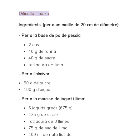
Dificultat: baixa
Ingredients: (per a un motlle de 20 cm de diàmetre)
- Per a la base de pa de pessic:
2 ous
40 g de farina
40 g de sucre
ratlladura de llima
- Per a l'almívar:
50 g de sucre
100 g d'aigua
- Per a la mousse de iogurt i llima:
6 iogurts grecs (675 g)
125 g de sucre
ratlladura de 3 llimes
75 g de suc de llima
100 ml de nata líquida