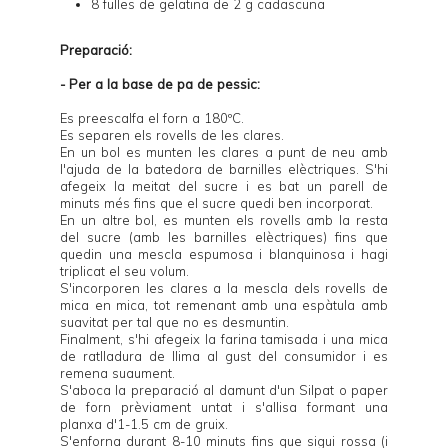
8 fulles de gelatina de 2 g cadascuna
Preparació:
- Per a la base de pa de pessic:
Es preescalfa el forn a 180ºC.
Es separen els rovells de les clares.
En un bol es munten les clares a punt de neu amb
l'ajuda de la batedora de barnilles elèctriques. S'hi
afegeix la meitat del sucre i es bat un parell de
minuts més fins que el sucre quedi ben incorporat.
En un altre bol, es munten els rovells amb la resta
del sucre (amb les barnilles elèctriques) fins que
quedin una mescla espumosa i blanquinosa i hagi
triplicat el seu volum.
S'incorporen les clares a la mescla dels rovells de
mica en mica, tot remenant amb una espàtula amb
suavitat per tal que no es desmuntin.
Finalment, s'hi afegeix la farina tamisada i una mica
de ratlladura de llima al gust del consumidor i es
remena suaument.
S'aboca la preparació al damunt d'un Silpat o paper
de forn prèviament untat i s'allisa formant una
planxa d'1-1.5 cm de gruix.
S'enforna durant 8-10 minuts fins que sigui rossa (i