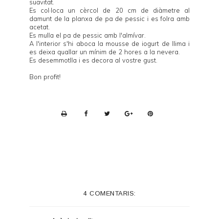
suavitat.
Es col·loca un cèrcol de 20 cm de diàmetre al
damunt de la planxa de pa de pessic i es folra amb
acetat.
Es mulla el pa de pessic amb l'almívar.
A l'interior s'hi aboca la mousse de iogurt de llima i
es deixa quallar un mínim de 2 hores a la nevera.
Es desemmotlla i es decora al vostre gust.
Bon profit!
P
r
i
n
t
e
4 COMENTARIS:
r
F