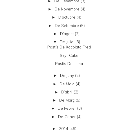
De Desembre
(3)
►
De Novembre
(4)
►
D’octubre
(4)
►
De Setembre
(5)
►
D’agost
(2)
►
De Juliol
(3)
▼
Pastís De Xocolata Fred
Skyr Cake
Pastís De Llima
De Juny
(2)
►
De Maig
(4)
►
D’abril
(2)
►
De Març
(5)
►
De Febrer
(3)
►
De Gener
(4)
►
2014
(49)
►