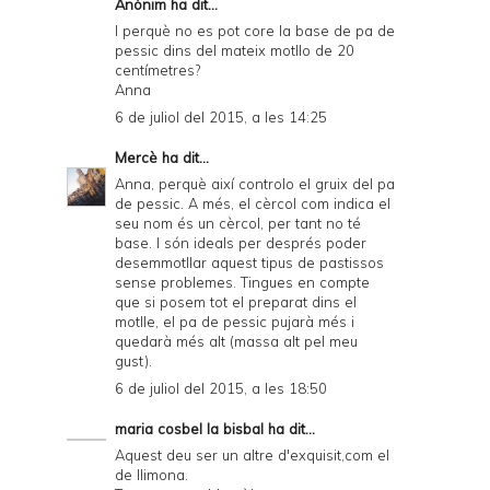
Anònim ha dit...
r
I perquè no es pot core la base de pa de
pessic dins del mateix motllo de 20
i
centímetres?
e
Anna
6 de juliol del 2015, a les 14:25
n
d
Mercè
ha dit...
Anna, perquè així controlo el gruix del pa
l
de pessic. A més, el cèrcol com indica el
y
seu nom és un cèrcol, per tant no té
base. I són ideals per després poder
a
desemmotllar aquest tipus de pastissos
sense problemes. Tingues en compte
n
que si posem tot el preparat dins el
d
motlle, el pa de pessic pujarà més i
quedarà més alt (massa alt pel meu
P
gust).
D
6 de juliol del 2015, a les 18:50
F
maria cosbel la bisbal
ha dit...
Aquest deu ser un altre d'exquisit,com el
de llimona.