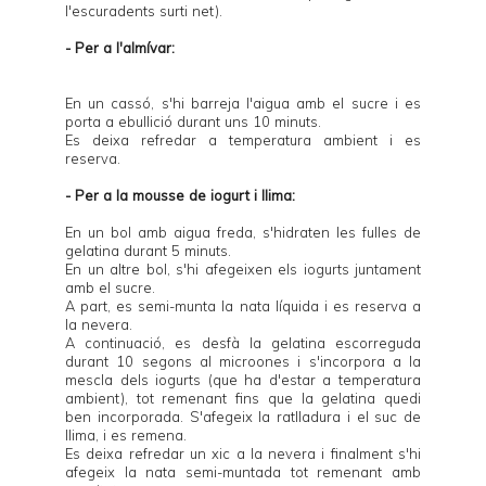
l'escuradents surti net).
- Per a l'almívar:
En un cassó, s'hi barreja l'aigua amb el sucre i es
porta a ebullició durant uns 10 minuts.
Es deixa refredar a temperatura ambient i es
reserva.
- Per a la mousse de iogurt i llima:
En un bol amb aigua freda, s'hidraten les fulles de
gelatina durant 5 minuts.
En un altre bol, s'hi afegeixen els iogurts juntament
amb el sucre.
A part, es semi-munta la nata líquida i es reserva a
la nevera.
A continuació, es desfà la gelatina escorreguda
durant 10 segons al microones i s'incorpora a la
mescla dels iogurts (que ha d'estar a temperatura
ambient), tot remenant fins que la gelatina quedi
ben incorporada. S'afegeix la ratlladura i el suc de
llima, i es remena.
Es deixa refredar un xic a la nevera i finalment s'hi
afegeix la nata semi-muntada tot remenant amb