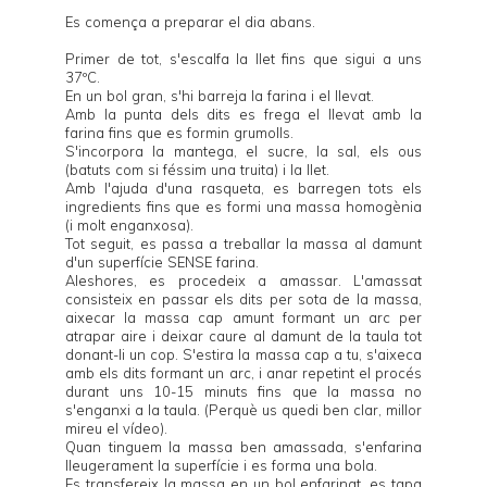
Es comença a preparar el dia abans.
Primer de tot, s'escalfa la llet fins que sigui a uns
37ºC.
En un bol gran, s'hi barreja la farina i el llevat.
Amb la punta dels dits es frega el llevat amb la
farina fins que es formin grumolls.
S'incorpora la mantega, el sucre, la sal, els ous
(batuts com si féssim una truita) i la llet.
Amb l'ajuda d'una rasqueta, es barregen tots els
ingredients fins que es formi una massa homogènia
(i molt enganxosa).
Tot seguit, es passa a treballar la massa al damunt
d'un superfície SENSE farina.
Aleshores, es procedeix a amassar. L'amassat
consisteix en passar els dits per sota de la massa,
aixecar la massa cap amunt formant un arc per
atrapar aire i deixar caure al damunt de la taula tot
donant-li un cop. S'estira la massa cap a tu, s'aixeca
amb els dits formant un arc, i anar repetint el procés
durant uns 10-15 minuts fins que la massa no
s'enganxi a la taula. (Perquè us quedi ben clar, millor
mireu el
vídeo
).
Quan tinguem la massa ben amassada, s'enfarina
lleugerament la superfície i es forma una bola.
Es transfereix la massa en un bol enfarinat, es tapa