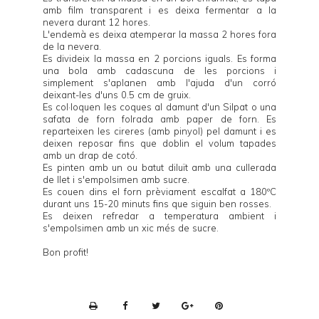
amb film transparent i es deixa fermentar a la
nevera durant 12 hores.
L'endemà es deixa atemperar la massa 2 hores fora
de la nevera.
Es divideix la massa en 2 porcions iguals. Es forma
una bola amb cadascuna de les porcions i
simplement s'aplanen amb l'ajuda d'un corró
deixant-les d'uns 0.5 cm de gruix.
Es col·loquen les coques al damunt d'un Silpat o una
safata de forn folrada amb paper de forn. Es
reparteixen les cireres (amb pinyol) pel damunt i es
deixen reposar fins que doblin el volum tapades
amb un drap de cotó.
Es pinten amb un ou batut diluït amb una cullerada
de llet i s'empolsimen amb sucre.
Es couen dins el forn prèviament escalfat a 180ºC
durant uns 15-20 minuts fins que siguin ben rosses.
Es deixen refredar a temperatura ambient i
s'empolsimen amb un xic més de sucre.
Bon profit!
P