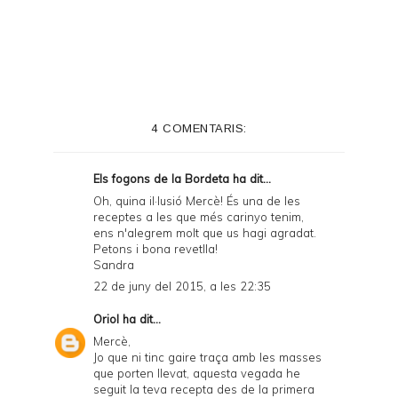
r
i
n
t
e
4 COMENTARIS:
r
F
Els fogons de la Bordeta
ha dit...
r
Oh, quina il·lusió Mercè! És una de les
receptes a les que més carinyo tenim,
i
ens n'alegrem molt que us hagi agradat.
e
Petons i bona revetlla!
Sandra
n
22 de juny del 2015, a les 22:35
d
Oriol
ha dit...
l
Mercè,
y
Jo que ni tinc gaire traça amb les masses
que porten llevat, aquesta vegada he
a
seguit la teva recepta des de la primera