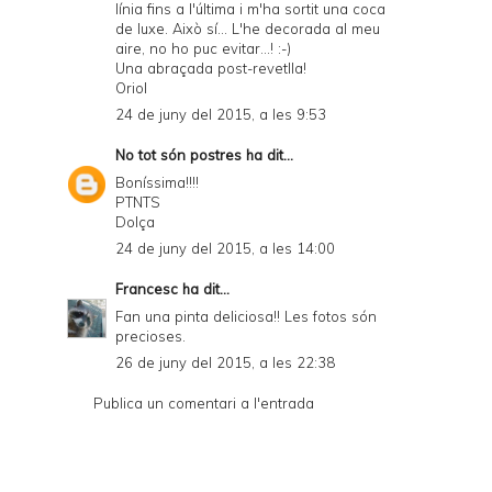
línia fins a l'última i m'ha sortit una coca
n
de luxe. Això sí... L'he decorada al meu
d
aire, no ho puc evitar...! :-)
Una abraçada post-revetlla!
P
Oriol
D
24 de juny del 2015, a les 9:53
F
No tot són postres
ha dit...
Boníssima!!!!
PTNTS
Dolça
24 de juny del 2015, a les 14:00
Francesc
ha dit...
Fan una pinta deliciosa!! Les fotos són
precioses.
26 de juny del 2015, a les 22:38
Publica un comentari a l'entrada