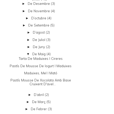
De Desembre
(3)
►
De Novembre
(4)
►
D’octubre
(4)
►
De Setembre
(5)
►
D’agost
(2)
►
De Juliol
(3)
►
De Juny
(2)
►
De Maig
(4)
▼
Tarta De Maduixes I Cireres
Pastís De Mousse De Iogurt I Maduixes
Maduixes, Mel I Mató
Pastís Mousse De Xocolata Amb Base
Cruixent D'avel...
D’abril
(2)
►
De Març
(5)
►
De Febrer
(3)
►