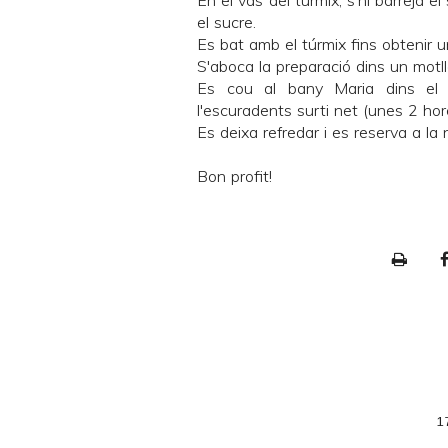
En el vas del túrmix, s'hi barreja 
el sucre.
Es bat amb el túrmix fins obtenir
S'aboca la preparació dins un motll
Es cou al bany Maria dins el 
l'escuradents surti net (unes 2 hor
Es deixa refredar i es reserva a la
Bon profit!
P
r
i
n
t
e
1
r