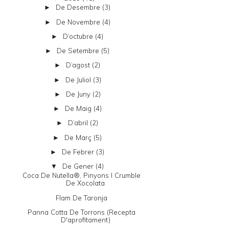
De Desembre
(3)
►
De Novembre
(4)
►
D’octubre
(4)
►
De Setembre
(5)
►
D’agost
(2)
►
De Juliol
(3)
►
De Juny
(2)
►
De Maig
(4)
►
D’abril
(2)
►
De Març
(5)
►
De Febrer
(3)
►
De Gener
(4)
▼
Coca De Nutella®, Pinyons I Crumble
De Xocolata
Flam De Taronja
Panna Cotta De Torrons (recepta
D'aprofitament)