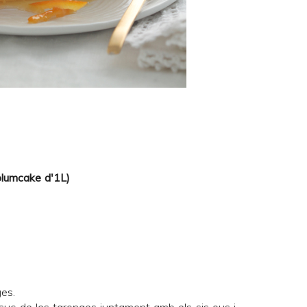
 plumcake d'1L)
ges.