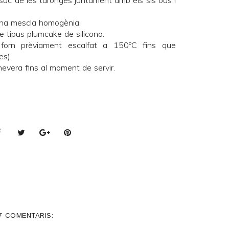
el suc de les taronges juntament amb els sis ous i
 una mescla homogènia.
e tipus plumcake de silicona.
forn prèviament escalfat a 150ºC fins que
es).
 nevera fins al moment de servir.
7 COMENTARIS: