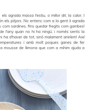
ls agrada massa l'estiu, o millor dit, la calor. I
 els pitjors. No entenc com a la gent li agrada
ts com sardines, fins quedar fregits com gambes!
de l'any quan no hi ha ningú, i només sents la
hi ha d'haver de tot, sinó malament aniríem! Així
temperatures i amb molt poques ganes de fer
a mousse de llimona que com a mínim ajuda a