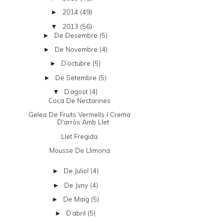
2014
(49)
►
2013
(56)
▼
De Desembre
(5)
►
De Novembre
(4)
►
D’octubre
(5)
►
De Setembre
(5)
►
D’agost
(4)
▼
Coca De Nectarines
Gelea De Fruits Vermells I Crema
D'arròs Amb Llet
Llet Fregida
Mousse De Llimona
De Juliol
(4)
►
De Juny
(4)
►
De Maig
(5)
►
D’abril
(5)
►