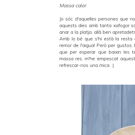
Massa calor
Jo sóc d'aquelles persones que no e
aquests dies amb tanta xafogor són
anar a la platja, allà ben apretade
Amb lo bé que s'hi està la resta 
remor de l'aigua! Però per gustos, 
que per esperar que baixin les 
massa res, m'he empescat aquest
refrescar-nos una mica. ;)