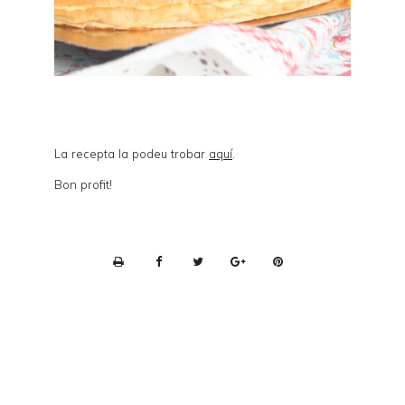
La recepta la podeu trobar
aquí
.
Bon profit!
P
r
i
n
t
e