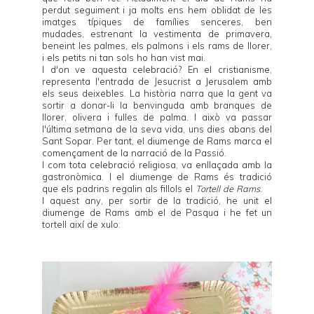
perdut seguiment i ja molts ens hem oblidat de les
imatges típiques de famílies senceres, ben
mudades, estrenant la vestimenta de primavera,
beneint les palmes, els palmons i els rams de llorer,
i els petits ni tan sols ho han vist mai.
I d'on ve aquesta celebració? En el cristianisme,
representa l'entrada de Jesucrist a Jerusalem amb
els seus deixebles. La història narra que la gent va
sortir a donar-li la benvinguda amb branques de
llorer, olivera i fulles de palma. I això va passar
l'última setmana de la seva vida, uns dies abans del
Sant Sopar. Per tant, el diumenge de Rams marca el
començament de la narració de la Passió.
I com tota celebració religiosa, va enllaçada amb la
gastronòmica. I el diumenge de Rams és tradició
que els padrins regalin als fillols el
Tortell de Rams
.
I aquest any, per sortir de la tradició, he unit el
diumenge de Rams amb el de Pasqua i he fet un
tortell així de xulo: