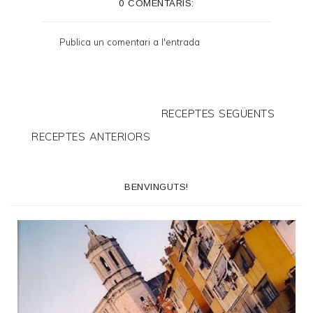
0 COMENTARIS:
r
F
Publica un comentari a l'entrada
r
i
e
RECEPTES SEGÜENTS
n
RECEPTES ANTERIORS
d
l
y
BENVINGUTS!
a
n
d
P
D
F