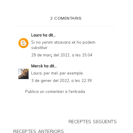
t
e
2 COMENTARIS:
r
F
Laura
ha dit...
r
Si no yenim atzavara xk ho podem
substituir
i
29 de març del 2021, a les 15:04
e
Mercè
ha dit...
n
Laura, per mel, per exemple.
d
3 de gener del 2022, a les 22:39
l
Publica un comentari a l'entrada
y
a
n
d
RECEPTES SEGÜENTS
P
RECEPTES ANTERIORS