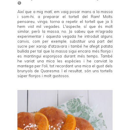
😅
Així que a mig matí, em vaig posar mans a la massa
i som-hi, a preparar el tortell del Ram! Molts
pensareu, vinga, torna a repetir el tortell que ja li
hem vist mil vegades. L'aspecte, sí que és molt
similar, però la massa, no. Ja sabeu que m'agrada
experimentar i aquesta vegada he introduït alguns
canvis, com per exemple, substituir una part del
sucre per xarop d'atzavara i també he afegit patata
bullida per tal que la massa sigui encara més flonja i
es mantingui esponjosa durant més temps. També
he variat una mica les espècies i he canviat la
mantega per l'oli, tot recordant una mica el gust dels
brunyols de Quaresma. I el resultat, són uns tortells
súper flonjos i molt gustosos.