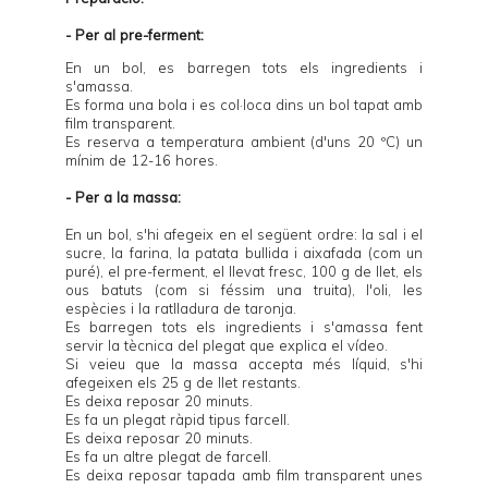
- Per al pre-ferment:
En un bol, es barregen tots els ingredients i
s'amassa.
Es forma una bola i es col·loca dins un bol tapat amb
film transparent.
Es reserva a temperatura ambient (d'uns 20 ºC) un
mínim de 12-16 hores.
- Per a la massa:
En un bol, s'hi afegeix en el següent ordre: la sal i el
sucre, la farina, la patata bullida i aixafada (com un
puré), el pre-ferment, el llevat fresc, 100 g de llet, els
ous batuts (com si féssim una truita), l'oli, les
espècies i la ratlladura de taronja.
Es barregen tots els ingredients i s'amassa fent
servir la tècnica del plegat que explica
el vídeo
.
Si veieu que la massa accepta més líquid, s'hi
afegeixen els 25 g de llet restants.
Es deixa reposar 20 minuts.
Es fa un plegat ràpid tipus farcell.
Es deixa reposar 20 minuts.
Es fa un altre plegat de farcell.
Es deixa reposar tapada amb film transparent unes