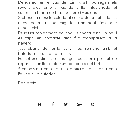
L'endemà, en el vas del túrmix s'hi barregen els
rovells d'ou, amb un xic de la llet infusionada, el
sucre, i la farina de blat de moro (Maizena).
S'aboca la mescla colada al cassó de la nata i la llet
i es posa al foc mig tot remenant fins que
espesseixi.
Es retira ràpidament del foc i s'aboca dins un bol i
es tapa en contacte amb film transparent a la
nevera.
Just abans de fer-la servir, es remena amb el
batedor manual de barnilles.
Es col·loca dins una màniga pastissera per tal de
repartir-la millor al damunt del brioix del tortell.
S'empolsima amb un xic de sucre i es crema amb
l'ajuda d'un bufador.
Bon profit!
P
r
i
n