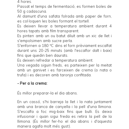
4 hores.
Passat el temps de fermentació, es formen boles de
50 g cadascuna.
Al damunt d'una safata folrada amb paper de forn,
es col·loquen les boles formant el tortell.
Es deixen llevar a temperatura ambient durant 4
hores tapats amb film transparent.
Es pinten amb un ou batut diluït amb un xic de llet i
s'empolsimen amb sucre perla.
S'enfornen a 180 ºC dins el forn prèviament escalfat
durant uns 20-25 minuts (amb l'escalfor dalt i baix)
fins que quedin ben daurats.
Es deixen refredar a temperatura ambient.
Una vegada siguin freds, es parteixen per la meitat
amb un ganivet i es farceixen de crema (o nata o
trufa) i es decoren amb taronja confitada.
- Per a la crema:
És millor preparar-la el dia abans.
En un cassó, s'hi barreja la llet i la nata juntament
amb una branca de canyella i la pell d'una llimona.
S'escalfa a foc mig-baix fins que bulli. Es deixa
infusionar i quan sigui freda es retira la pell de la
llimona. (És millor fer-ho el dia abans i d'aquesta
manera agafa molt més gust).