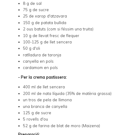
8 g de sal
75 g de sucre
25 de xarop d'atzavara
150 g de patata bullida
2 ous batuts (com si féssim una truita)
10 g de llevat fresc de flequer
100-125 g de llet sencera
50 g d'oli
ratlladura de taronja
canyella en pols
cardamom en pols
- Per la crema pastissera:
400 ml de llet sencera
200 ml de nata líquida (35% de matèria grassa)
un tros de pela de llimona
una branca de canyella
125 g de sucre
5 rovells d'ou
52 g de farina de blat de moro (Maizena)
Preparació: