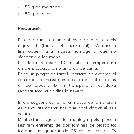
150 g de mantega
150 g de sucre
Preparació:
El dia abans, en un bol es barregen tots els
ingredients (farina, llet, sucre i sal) i s'amassen
fins obtenir una massa homogènia que no
s'enganxi a les mans.
Es deixa reposar 10 minuts a temperatura
ambient tapada amb un drap de cuina.
Es fa un plegat de farcell (portant els extrems al
centre de la massa), es boleja i es col·loca dins
un bol tapat amb film transparent i es deixa
reposar tota la nit dins la nevera.
El dia següent, es retira la massa de la nevera i
es deixa atemperar fins que hagi doblat el seu
volum.
Mentrestant, agafem la mantega pels plecs i
l'estirem entremig de dos làmines de plàstic tot
formant un quadrat de 25 cm de costat. Es