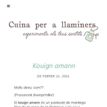
Kouign amann
DE FEBRER 21, 2021
Molts direu: com??
(Pronunciat /
kwinja'mɑ̃n
/)
El
és un pastisset de mantega
kouign amann