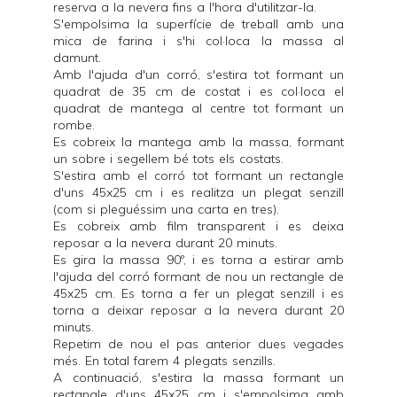
reserva a la nevera fins a l'hora d'utilitzar-la.
S'empolsima la superfície de treball amb una
mica de farina i s'hi col·loca la massa al
damunt.
Amb l'ajuda d'un corró, s'estira tot formant un
quadrat de 35 cm de costat i es col·loca el
quadrat de mantega al centre tot formant un
rombe.
Es cobreix la mantega amb la massa, formant
un sobre i segellem bé tots els costats.
S'estira amb el corró tot formant un rectangle
d'uns 45x25 cm i es realitza un plegat senzill
(com si pleguéssim una carta en tres).
Es cobreix amb film transparent i es deixa
reposar a la nevera durant 20 minuts.
Es gira la massa 90º, i es torna a estirar amb
l'ajuda del corró formant de nou un rectangle de
45x25 cm. Es torna a fer un plegat senzill i es
torna a deixar reposar a la nevera durant 20
minuts.
Repetim de nou el pas anterior dues vegades
més. En total farem 4 plegats senzills.
A continuació, s'estira la massa formant un
rectangle d'uns 45x25 cm i s'empolsima amb