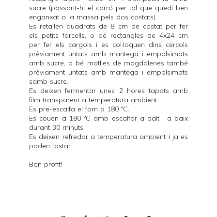
sucre (passant-hi el corró per tal que quedi ben
enganxat a la massa pels dos costats).
Es retallen quadrats de 8 cm de costat per fer
els petits farcells, o bé rectangles de 4x24 cm
per fer els cargols i es col·loquen dins cèrcols
prèviament untats amb mantega i empolsimats
amb sucre, o bé motlles de magdalenes també
prèviament untats amb mantega i empolsimats
samb sucre.
Es deixen fermentar unes 2 hores tapats amb
film transparent a temperatura ambient.
Es pre-escalfa el forn a 180 ºC.
Es couen a 180 ºC amb escalfor a dalt i a baix
durant 30 minuts.
Es deixen refredar a temperatura ambient i ja es
poden tastar.
Bon profit!
P