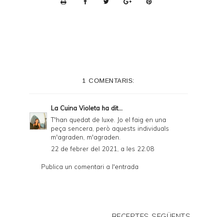
r
i
n
t
e
1 COMENTARIS:
r
F
La Cuina Violeta
ha dit...
r
T'han quedat de luxe. Jo el faig en una
peça sencera, però aquests individuals
i
m'agraden, m'agraden.
e
22 de febrer del 2021, a les 22:08
n
Publica un comentari a l'entrada
d
l
y
RECEPTES SEGÜENTS