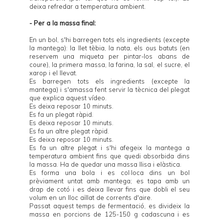
deixa refredar a temperatura ambient.
- Per a la massa final:
En un bol, s'hi barregen tots els ingredients (excepte
la mantega): la llet tèbia, la nata, els ous batuts (en
reservem una miqueta per pintar-los abans de
coure), la primera massa, la farina, la sal, el sucre, el
xarop i el llevat.
Es barregen tots els ingredients (excepte la
mantega) i s'amassa fent servir la tècnica del plegat
que explica
aquest vídeo
.
Es deixa reposar 10 minuts.
Es fa un plegat ràpid.
Es deixa reposar 10 minuts.
Es fa un altre plegat ràpid.
Es deixa reposar 10 minuts.
Es fa un altre plegat i s'hi afegeix la mantega a
temperatura ambient fins que quedi absorbida dins
la massa. Ha de quedar una massa llisa i elàstica.
Es forma una bola i es col·loca dins un bol
prèviament untat amb mantega; es tapa amb un
drap de cotó i es deixa llevar fins que dobli el seu
volum en un lloc aïllat de corrents d'aire.
Passat aquest temps de fermentació, es divideix la
massa en porcions de 125-150 g cadascuna i es