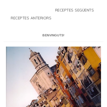
d
RECEPTES SEGÜENTS
P
RECEPTES ANTERIORS
D
F
BENVINGUTS!