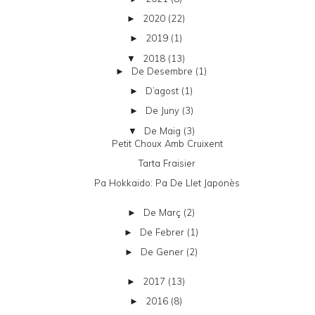
2020
(22)
►
2019
(1)
►
2018
(13)
▼
De Desembre
(1)
►
D’agost
(1)
►
De Juny
(3)
►
De Maig
(3)
▼
Petit Choux Amb Cruixent
Tarta Fraisier
Pa Hokkaido: Pa De Llet Japonès
De Març
(2)
►
De Febrer
(1)
►
De Gener
(2)
►
2017
(13)
►
2016
(8)
►