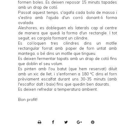
formen boles. Es deixen reposar 15 minuts tapades
amb un drap de cotó.
Passat aquest temps, s'agafa cada bola de massa i
s'estira amb l'ajuda d'un corró donant-li forma
ovalada.
Aleshores, es dobleguen els laterals cap al centre
de manera que quedi la forma d'un rectangle. I tot
seguit, es cargola formant un cilindre.
Es col·loquen tres cilindres dins un motlle
rectangular forrat amb paper de forn untat amb
mantega, o bé dins un motlle que tingueu.
Es deixen fermentar tapats amb un drap de cotó fins
que doblin el seu volum.
Es pinten amb l'ou batut (que hem reservat) diluït
amb un xic de llet, i s'enfornen a 180 ºC dins el forn
prèviament escalfat durant uns 30-35 minuts (amb
l'escalfor dalt i baix) fins que quedin ben daurats.
Es deixen refredar a temperatura ambient.
Bon profit!
P
r