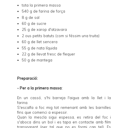
tota la primera massa
540 g de farina de força
8 g de sal
60 g de sucre
25 g de xarop d'atzavara
2 ous petits batuts (com si féssim una truita)
60 g de llet sencera
55 g de nata líquida
22 g de llevat fresc de flequer
50 g de mantega
Preparació:
- Per a la primera massa:
En un cassó, s'hi barreja l'aigua amb la llet i la
farina.
S'escalfa a foc mig tot remenant amb les barnilles
fins que comenci a espessir.
Quan la mescla sigui espessa, es retira del foc i
s'aboca dins un bol i es tapa en contacte amb film
transparent (per tal que no es formi cap tel). Es