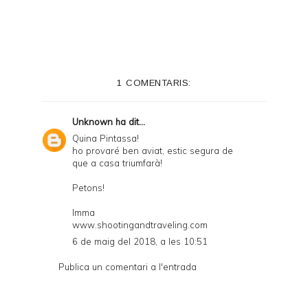
i
n
t
e
1 COMENTARIS:
r
F
Unknown
ha dit...
r
Quina Pintassa!
ho provaré ben aviat, estic segura de
i
que a casa triumfarà!
e
Petons!
n
Imma
d
www.shootingandtraveling.com
l
6 de maig del 2018, a les 10:51
y
Publica un comentari a l'entrada
a
n