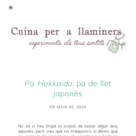
Pa
Hokkaido
: pa de llet
japonès
DE MAIG 02, 2018
No sé si heu tingut la ocasió de tastar algun dolç
japonès, però crec que no m'equivoco si afirmo que